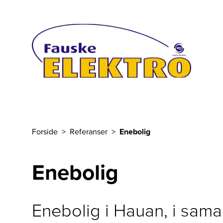
Til hovedinnhold
Forside
Referanser
Enebolig
Du er her
Enebolig
Enebolig i Hauan, i sa