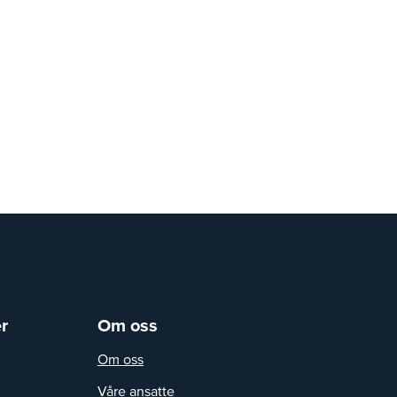
r
Om oss
Om oss
Våre ansatte