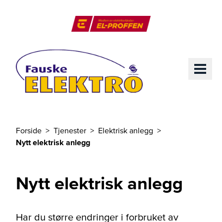
Til hovedinnhold
El-Proffen
ME
Forside
Tjenester
Elektrisk anlegg
Du er her
Nytt elektrisk anlegg
Nytt elektrisk anlegg
Har du større endringer i forbruket av