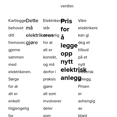
verdier.
Pris
Dette
Kartlegge
Elektrikeren
Våre
må
for
behovet
står
elektrikere
elektrikeren
ditt
ansvarlig
kan gi
å
gjøre
fremover,
for at
deg et
legge
gjerne
alt er
tilbud
opp
sammen
korrekt,
på et
nytt
med
og må
nytt
elektrisk
elektrikeren.
derfor i
elektrisk
anlegg
Sørge
praksis
anlegg.
for at
gjøre
Prisen
alt er
alt som
er
enkelt
involverer
avhengig
tilgjengelig
deler
av
for
som
blant