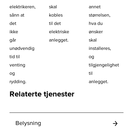
elektrikeren,
skal
annet
sånn at
kobles
størrelsen,
det
til det
hva du
ikke
elektriske
ønsker
går
anlegget.
skal
unødvendig
installeres,
tid til
og
venting
tilgjengelighet
og
til
rydding.
anlegget.
Relaterte tjenester
Belysning