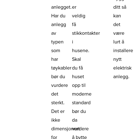
anlegget.
er
ditt så
Har du
veldig
kan
anlegg
få
det
av
stikkontakter
være
typen
i
lurt å
som
husene.
installere
har
Skal
nytt
tøykabler
du få
elektrisk
bør du
huset
anlegg.
vurdere
opp til
det
moderne
sterkt.
standard
Det er
bør du
ikke
da
dimensjonert
vurdere
for
å bytte