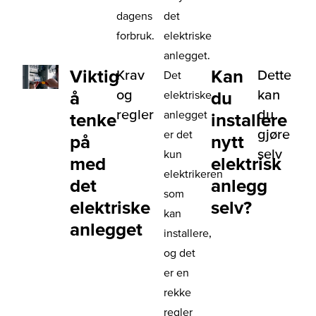
dagens
det
forbruk.
elektriske
anlegget.
Viktig
Kan
Krav
Dette
Det
og
kan
å
du
elektriske
regler
du
anlegget
tenke
installere
gjøre
er det
på
nytt
selv
kun
med
elektrisk
elektrikeren
det
anlegg
som
elektriske
selv?
kan
anlegget
installere,
og det
er en
rekke
regler