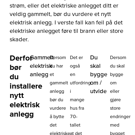
strøm, eller det elektriske anlegget ditt er
veldig gammelt, bør du vurdere et nytt
elektrisk anlegg. I verste fall kan feil på det
elektriske anlegget føre til brann eller store
skader.
Derfor
Gammelt
Du
Dersom
Det er
Dersom
elektrisk
skal
bør
du har
også
du skal
anlegg
bygge
et
en
bygge
du
om /
gammelt
utfordring
om
installere
utvide
anlegg
i
eller
nytt
bør du
mange
gjøre
elektrisk
vurdere
hus fra
store
anlegg
å bytte
70-
endringer
det
tallet
med
elektriske
at det
bygget