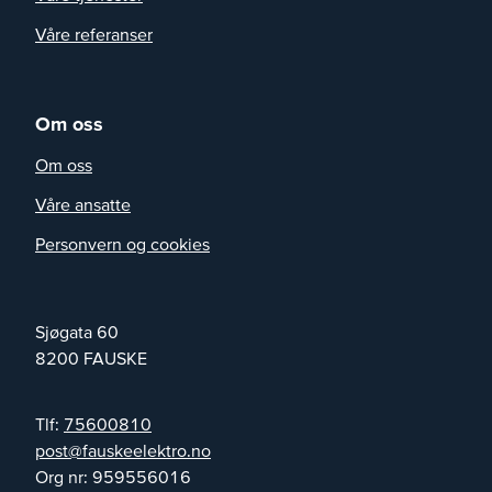
Våre referanser
Om oss
Om oss
Våre ansatte
Personvern og cookies
Sjøgata 60
8200
FAUSKE
Tlf:
75600810
on.ortkeleeksuaf@tsop
Org nr:
959556016